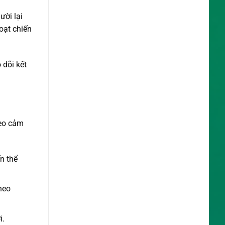
ười lại
oạt chiến
 dõi kết
heo cảm
n thể
heo
i.