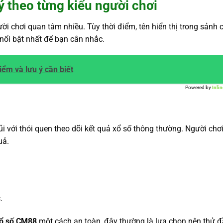
 theo từng kiểu người chơi
chơi quan tâm nhiều. Tùy thời điểm, tên hiển thị trong sảnh c
 nổi bật nhất để bạn cân nhắc.
iểm và lưu ý cần biết
Powered by
Inlin
i với thói quen theo dõi kết quả xổ số thông thường. Người chơ
uả.
.
xổ số CM88
một cách an toàn, đây thường là lựa chọn nên thử đầ