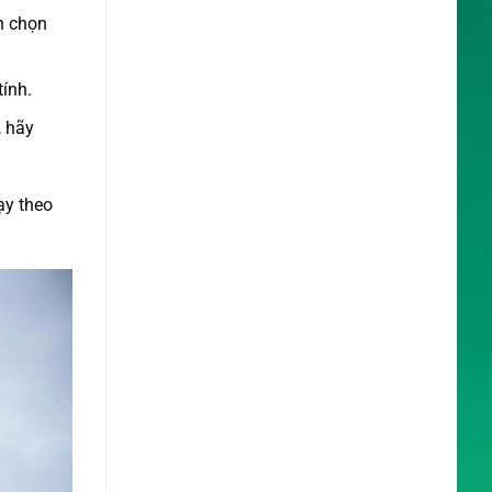
n chọn
tính.
, hãy
ạy theo