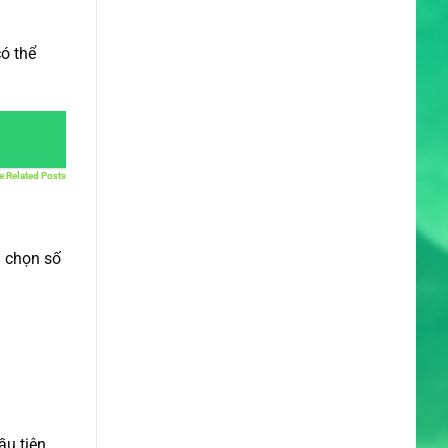
ó thể
e Related Posts
i chọn số
u tiên.