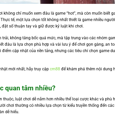
hơi không chỉ muốn xem đâu là game “hot”, mà còn muốn biết 
 Thực tế, một lựa chọn tốt không nhất thiết là game nhiều ngườ
 đặt số thuận tay và giữ được kỷ luật khi chơi.
 dàn trải, không tâng bốc quá mức, mà tập trung vào các nhóm ga
 đâu là lựa chọn phù hợp và vài lưu ý để chơi gọn gàng, an to
ời điểm cập nhật của nền tảng, nhưng các tiêu chí chọn game d
hật mới nhất, hãy truy cập
cm88
để khám phá thêm nội dung h
c quan tâm nhiều?
n thuộc, luật chơi dễ nắm hơn nhiều thể loại cược khác và phù 
ời chơi thường có nhiều lựa chọn từ kiểu truyền thống đến cá
àn dễ hiểu.