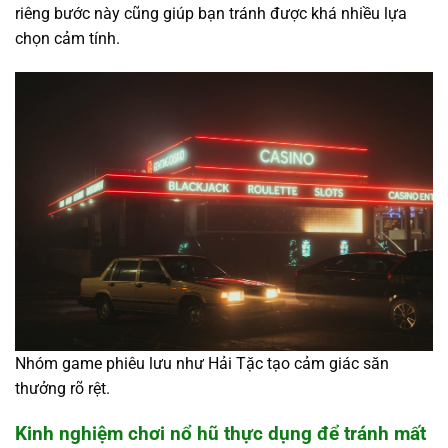
riêng bước này cũng giúp bạn tránh được khá nhiều lựa
chọn cảm tính.
Nhóm game phiêu lưu như Hải Tặc tạo cảm giác săn
thưởng rõ rệt.
Kinh nghiệm chơi nổ hũ thực dụng để tránh mất