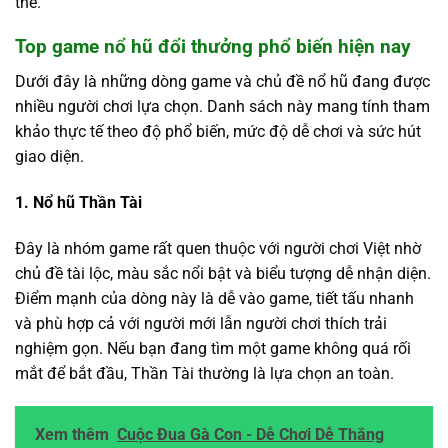
thể.
Top game nổ hũ đổi thưởng phổ biến hiện nay
Dưới đây là những dòng game và chủ đề nổ hũ đang được
nhiều người chơi lựa chọn. Danh sách này mang tính tham
khảo thực tế theo độ phổ biến, mức độ dễ chơi và sức hút
giao diện.
1. Nổ hũ Thần Tài
Đây là nhóm game rất quen thuộc với người chơi Việt nhờ
chủ đề tài lộc, màu sắc nổi bật và biểu tượng dễ nhận diện.
Điểm mạnh của dòng này là dễ vào game, tiết tấu nhanh
và phù hợp cả với người mới lẫn người chơi thích trải
nghiệm gọn. Nếu bạn đang tìm một game không quá rối
mắt để bắt đầu, Thần Tài thường là lựa chọn an toàn.
Xem thêm
Cuộc Đua Gà Con - Dễ Chơi Dễ Thắng