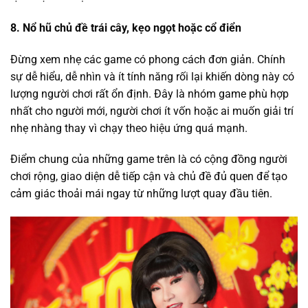
8. Nổ hũ chủ đề trái cây, kẹo ngọt hoặc cổ điển
Đừng xem nhẹ các game có phong cách đơn giản. Chính
sự dễ hiểu, dễ nhìn và ít tính năng rối lại khiến dòng này có
lượng người chơi rất ổn định. Đây là nhóm game phù hợp
nhất cho người mới, người chơi ít vốn hoặc ai muốn giải trí
nhẹ nhàng thay vì chạy theo hiệu ứng quá mạnh.
Điểm chung của những game trên là có cộng đồng người
chơi rộng, giao diện dễ tiếp cận và chủ đề đủ quen để tạo
cảm giác thoải mái ngay từ những lượt quay đầu tiên.