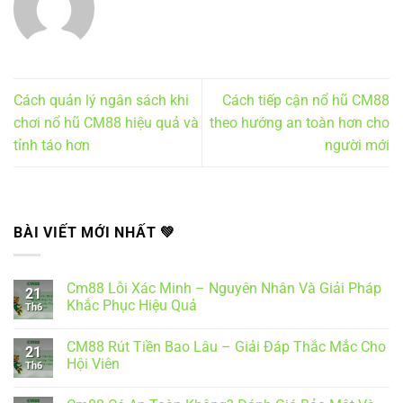
Cách quản lý ngân sách khi
Cách tiếp cận nổ hũ CM88
chơi nổ hũ CM88 hiệu quả và
theo hướng an toàn hơn cho
tỉnh táo hơn
người mới
BÀI VIẾT MỚI NHẤT ️💚
Cm88 Lỗi Xác Minh – Nguyên Nhân Và Giải Pháp
21
Khắc Phục Hiệu Quả
Th6
Không
có
CM88 Rút Tiền Bao Lâu – Giải Đáp Thắc Mắc Cho
bình
21
luận
Hội Viên
Th6
ở
Cm88
Không
Lỗi
có