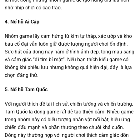
nhờ nhịp chơi có cao trào.
4. Nổ hũ Ai Cập
Nhóm game lấy cảm hứng từ kim tự tháp, xác ướp và kho
báu cổ đại vẫn luôn giữ được lượng người chơi ổn định.
Sức hút của dòng này nằm ở hình ảnh đẹp, tông màu sang
và cảm giác “đi tìm bí mật”. Nếu bạn thích kiểu game có
không khí phiêu lưu nhưng không quá hiện đại, đây là lựa
chọn đáng thử.
5. Nổ hũ Tam Quốc
Với người thích đề tài lịch sử, chiến tướng và chiến trường,
Tam Quốc là dòng game rất dễ tạo thiện cảm. Nhiều game
trong nhóm này có biểu tượng nhân vật nổi bật, hiệu ứng
chiến đấu mạnh và phần thưởng theo chuỗi khá cuốn.
Dòng này thường hợp với người chơi thích cảm giác dồn