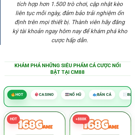
tích hợp hơn 1.500 trò chơi, cập nhật kèo
liên tục mỗi ngày, đảm bảo trải nghiệm ổn
định trên mọi thiết bị. Thành viên hãy đăng
ký tài khoản ngay hôm nay để khám phá kho
cược hấp dẫn.
KHÁM PHÁ NHỮNG SIÊU PHẨM CÁ CƯỢC NỔI
BẬT TẠI CM88
HOT
CASINO
NỔ HŨ
BẮN CÁ
BLO
HOT
+888K