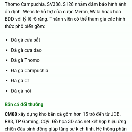
Thomo Campuchia, SV388, S128 nhằm đảm bảo hình ảnh
ổn định. Website hỗ trợ cửa cược Meron, Wala hoặc hòa
BDD với tỷ lệ rõ ràng. Thành viên có thể tham gia các hình
thức phổ biến gồm:
Đá gà cựa sắt
Đá gà cựa dao
Đá gà Thomo
Đá gà Campuchia
Đá gà C1
Đá gà nòi
Bắn cá đổi thưởng
CM88
xây dựng kho bắn cá gồm hơn 15 trò đến từ JDB,
R88, TP Gaming, CQ9. Đồ họa 3D sắc nét kết hợp hiệu ứng
chiến đấu sinh động giúp tăng sự kịch tính. Hệ thống phân