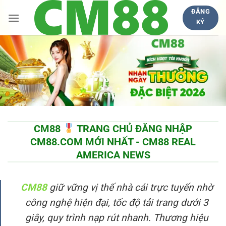
Bỏ
ĐĂNG
qua
KÝ
nội
dung
CM88
TRANG CHỦ ĐĂNG NHẬP
CM88.COM MỚI NHẤT - CM88 REAL
AMERICA NEWS
CM88
giữ vững vị thế nhà cái trực tuyến nhờ
công nghệ hiện đại, tốc độ tải trang dưới 3
giây, quy trình nạp rút nhanh. Thương hiệu