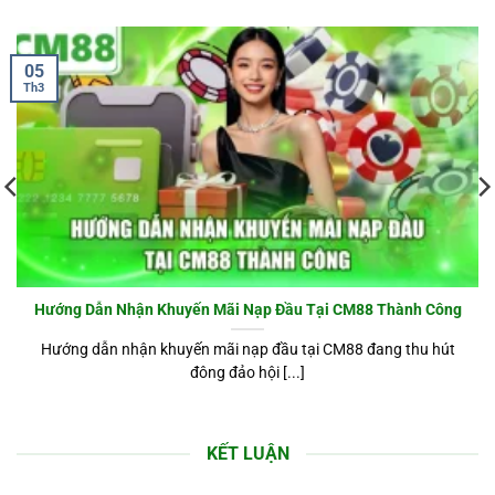
05
Th3
Hướng Dẫn Nhận Khuyến Mãi Nạp Đầu Tại CM88 Thành Công
Hướng dẫn nhận khuyến mãi nạp đầu tại CM88 đang thu hút
đông đảo hội [...]
KẾT LUẬN