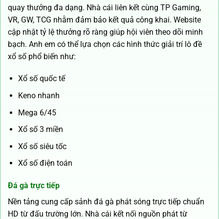
quay thưởng đa dạng. Nhà cái liên kết cùng TP Gaming,
VR, GW, TCG nhằm đảm bảo kết quả công khai. Website
cập nhật tỷ lệ thưởng rõ ràng giúp hội viên theo dõi minh
bạch. Anh em có thể lựa chọn các hình thức giải trí lô đề
xổ số phổ biến như:
Xổ số quốc tế
Keno nhanh
Mega 6/45
Xổ số 3 miền
Xổ số siêu tốc
Xổ số điện toán
Đá gà trực tiếp
Nền tảng cung cấp sảnh đá gà phát sóng trực tiếp chuẩn
HD từ đấu trường lớn. Nhà cái kết nối nguồn phát từ