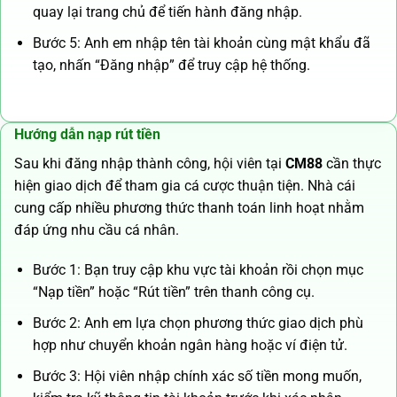
quay lại trang chủ để tiến hành đăng nhập.
Bước 5: Anh em nhập tên tài khoản cùng mật khẩu đã
tạo, nhấn “Đăng nhập” để truy cập hệ thống.
Hướng dẫn nạp rút tiền
Sau khi đăng nhập thành công, hội viên tại
CM88
cần thực
hiện giao dịch để tham gia cá cược thuận tiện. Nhà cái
cung cấp nhiều phương thức thanh toán linh hoạt nhằm
đáp ứng nhu cầu cá nhân.
Bước 1: Bạn truy cập khu vực tài khoản rồi chọn mục
“Nạp tiền” hoặc “Rút tiền” trên thanh công cụ.
Bước 2: Anh em lựa chọn phương thức giao dịch phù
hợp như chuyển khoản ngân hàng hoặc ví điện tử.
Bước 3: Hội viên nhập chính xác số tiền mong muốn,