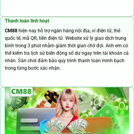
Thanh toán linh hoạt
CM88
hiện nay hỗ trợ ngân hàng nội địa, ví điện tử, thẻ
quốc tế, mã QR, tiền điện tử. Website xử lý giao dịch trung
bình trong 3 phút nhằm giảm thời gian chờ đợi. Anh em có
thể kiểm tra lịch sử biến động số dư ngay trên tài khoản cá
nhân. Sân chơi đảm bảo quy trình thanh toán minh bạch
trong từng bước xác nhận.