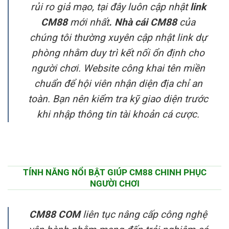
rủi ro giả mạo, tại đây luôn cập nhật
link
CM88
mới nhất
. Nhà cái CM88
của
chúng tôi thường xuyên cập nhật link dự
phòng nhằm duy trì kết nối ổn định cho
người chơi. Website công khai tên miền
chuẩn để hội viên nhận diện địa chỉ an
toàn. Bạn nên kiểm tra kỹ giao diện trước
khi nhập thông tin tài khoản cá cược.
TÍNH NĂNG NỔI BẬT GIÚP CM88 CHINH PHỤC
NGƯỜI CHƠI
CM88 COM
liên tục nâng cấp công nghệ