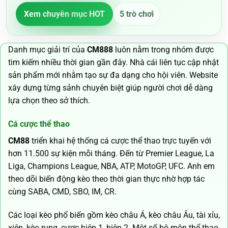
Xem chuyên mục HOT
5 trò chơi
Casino CM88
Danh mục giải trí của
CM888
luôn nằm trong nhóm được
Nổ hũ CM88
tìm kiếm nhiều thời gian gần đây. Nhà cái liên tục cập nhật
Bắn cá CM88
sản phẩm mới nhằm tạo sự đa dạng cho hội viên. Website
Thể thao CM88
xây dựng từng sảnh chuyên biệt giúp người chơi dễ dàng
Game bài CM88
lựa chọn theo sở thích.
Đá gà CM88
E-sport CM88
Cá cược thể thao
Xổ số CM88
CM88
triển khai hệ thống cá cược thể thao trực tuyến với
Blockchain CM88
hơn 11.500 sự kiện mỗi tháng. Đến từ Premier League, La
Liga, Champions League, NBA, ATP, MotoGP, UFC. Anh em
theo dõi biến động kèo theo thời gian thực nhờ hợp tác
cùng SABA, CMD, SBO, IM, CR.
Các loại kèo phổ biến gồm kèo châu Á, kèo châu Âu, tài xỉu,
xiên, kèo rung, cược hiệp 1, hiệp 2. Một số bộ môn thể thao